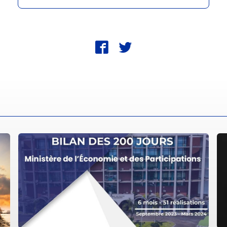
fbk
twt