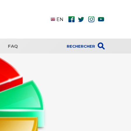
fbk
twt
ins
ytb
EN
⚲
FAQ