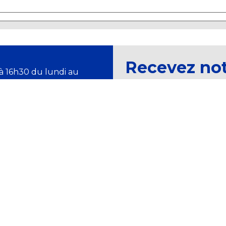
Recevez no
à 16h30 du lundi au
magazine et
Newsletter
ALE DES DOUANES ET DROITS INDIRECTS