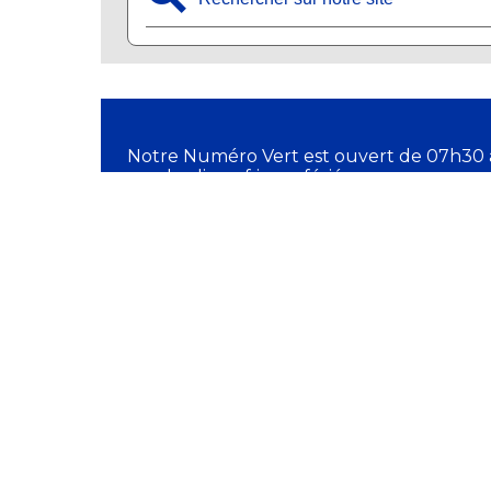
Notre Numéro Vert est ouvert de 07h30 
vendredi, sauf jours fériés.
✆ 11 18
DIRECTION GÉNÉR