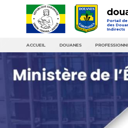
dou
Portail de
des Douan
Indirects
ACCUEIL
DOUANES
PROFESSIONN