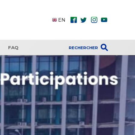
fbk
twt
ins
ytb
EN
⚲
FAQ