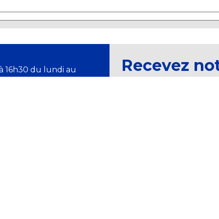
Recevez no
à 16h30 du lundi au
magazine et
Newsletter
ALE DES DOUANES ET DROITS INDIRECTS