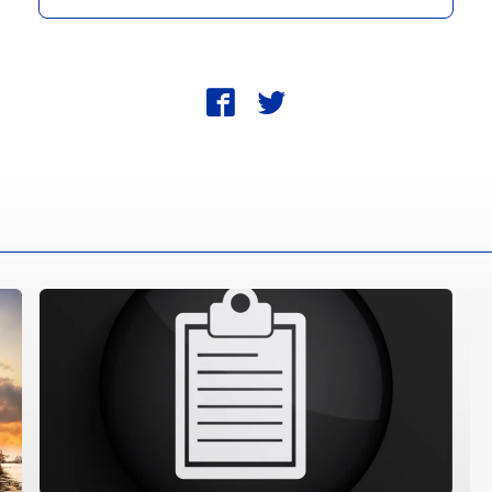
fbk
twt