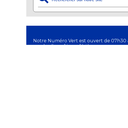
Notre Numéro Vert est ouvert de 07h30 
vendredi, sauf jours fériés.
✆ 11 18
DIRECTION GÉNÉR