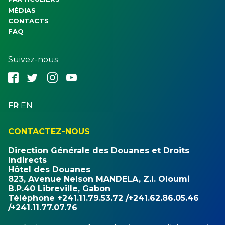
MÉDIAS
CONTACTS
FAQ
Suivez-nous
fbk
twt
ins
ytb
FR
EN
CONTACTEZ-NOUS
Direction Générale des Douanes et Droits
Indirects
Hôtel des Douanes
823, Avenue Nelson MANDELA, Z.I. Oloumi
B.P.40 Libreville, Gabon
Téléphone +241.11.79.53.72 /+241.62.86.05.46
/+241.11.77.07.76